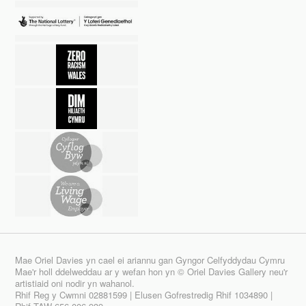
Mae Oriel Davies yn cael ei ariannu gan Gyngor Celfyddydau Cymru
Mae'r holl ddelweddau ar y wefan hon yn © Oriel Davies Gallery neu'r
artistiaid oni nodir yn wahanol.
Rhif Reg y Cwmni 02881599 | Elusen Gofrestredig Rhif 1034890 |