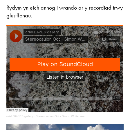
Rydym yn eich annog i wrando ar y recordiad trwy
glustffonau.
oriel DAVIES gallery
·
Stereocaulon Oct - Simon Whitehead