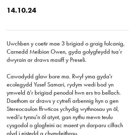
14.10.24
Uwchben y coetir mae 3 brigiad o graig folcanig,
Carnedd Meibion ​​Owen, gyda golygfeydd tua’r
dwyrain ar draws masiff y Preseli.
Cawodydd glaw bore ma. Rwyf yma gyda'r
ecolegydd Yusef Samari, rydym wedi bod yn
ymweld â'r brigiad penodol hwn ers tro bellach.
Daethom ar draws y cytrefi arbennig hyn o gen
Stereocaulon ffrwticos ychydig wythnosau yn ôl,
wedi'u tynnu'n ôl atynt, gan nythu mewn teulu
cysgodol o glogfeini ac maent yn darparu cilfach
glyd i eistedd a chymdeithasu.