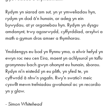
Rydym yn siarad am sut, yn yr ymweliadau hyn,
rydym yn dod â'n hunain, ar adeg yn ein
bywydau, at yr organebau hyn. Rydym yn dysgu
amdanynt, trwy agosrwydd, cyffyrddiad, arsylwi a
math o gymun dros amser a thymhorau.
Ymddengys eu bod yn ffynnu yma, a elwir hefyd yn
ewyn roc neu cen Eira, maent yn achlysurol yn taflu
gronynnau bach gwyn ohonynt eu hunain, sborau.
Rydyn ni'n eistedd yn eu plith, yn yfed te, yn
cyffwrdd â nhw'n ysgafn. Rwy'n swatio'r meic
cyswllt mewn trefniadau gwahanol ac yn recordio
yn y glaw.
-
Simon Whitehead