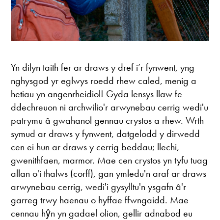
Yn dilyn taith fer ar draws y dref i’r fynwent, yng
nghysgod yr eglwys roedd rhew caled, menig a
hetiau yn angenrheidiol! Gyda lensys llaw fe
ddechreuon ni archwilio'r arwynebau cerrig wedi'u
patrymu â gwahanol gennau crystos a rhew. Wrth
symud ar draws y fynwent, datgelodd y dirwedd
cen ei hun ar draws y cerrig beddau; llechi,
gwenithfaen, marmor. Mae cen crystos yn tyfu tuag
allan o'i thalws (corff), gan ymledu'n araf ar draws
arwynebau cerrig, wedi'i gysylltu'n ysgafn â'r
garreg trwy haenau o hyffae ffwngaidd. Mae
cennau hŷn yn gadael olion, gellir adnabod eu