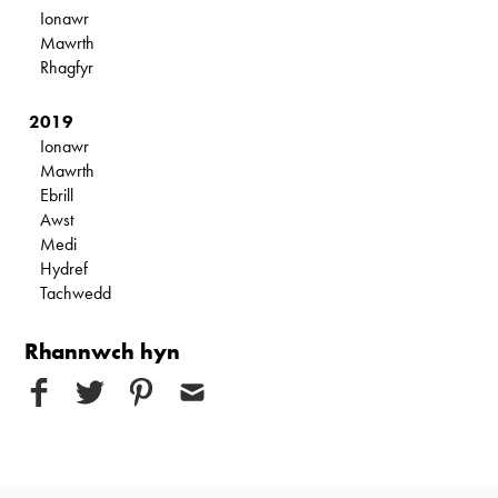
Ionawr
Mawrth
Rhagfyr
2019
Ionawr
Mawrth
Ebrill
Awst
Medi
Hydref
Tachwedd
Rhannwch hyn