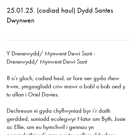
25.01.25. (codiad haul) Dydd Santes
Dwynwen
Y Drenewydd/ Mynwent Dewi Sant -
Drenewydd/ Mynwent Dewi Sant
8 o’r gloch, codiad haul, ar fore oer gyda rhew
trwm, ymgasglodd criw mawr o bobl o bob oed y
tu allan i Oriel Davies.
Dechreuon ni gyda chyflwyniad byr i’r daith
gerdded, soniodd ecolegwyr Natur am Byth, Josie
ac Ellie, am eu hymchwil i gennau yn