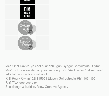
Mae Oriel Davies yn cael ei ariannu gan Gyngor Celfyddydau Cymru
Mae'r holl ddelweddau ar y wefan hon yn © Oriel Davies Gallery neu'r
artistiaid oni nodir yn wahanol.
Rhif Reg y Cwmni 02881599 | Elusen Gofrestredig Rhif 1034890 |
Rhif TAW 656 006 939
Site design & build by
View Creative Agency