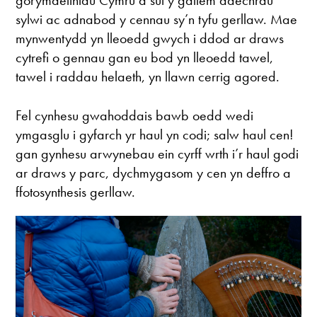
gorymdeithiau Cymru a sut y gallem ddechrau
sylwi ac adnabod y cennau sy’n tyfu gerllaw. Mae
mynwentydd yn lleoedd gwych i ddod ar draws
cytrefi o gennau gan eu bod yn lleoedd tawel,
tawel i raddau helaeth, yn llawn cerrig agored.
Fel cynhesu gwahoddais bawb oedd wedi
ymgasglu i gyfarch yr haul yn codi; salw haul cen!
gan gynhesu arwynebau ein cyrff wrth i’r haul godi
ar draws y parc, dychmygasom y cen yn deffro a
ffotosynthesis gerllaw.