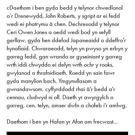
cDaethom i ben gyda bedd y telynor chwedlonol
o’r Drenewydd, John Roberts, y sgript ar ei fedd
wedi ei phatrymu â chen. Dechreuodd y telynor
Ceri Owen Jones a oedd wedi bod yn sefyll
gerllaw, gyda hen ddefod Japaneaidd o ddeffro'r
hynafiaid. Chwaraeodd, telyn yn pwyso yn erbyn y
garreg fedd, gan wrando ar gyseiniant y garreg
wrth iddi chwyddo ei delyn wrth ochr y rooks,
gwylanod a thrafnidiaeth. Roedd yn sain fawr
gyda manylion bach. Ymgynullasom a
gwrandawsom, cyffyrddodd rhai â'r bedd a'r
cennau, cludwyd ni oll. Daeth yr awyrgylch o
garreg, cen, telyn, amser dwfn a chofeb i'r amlwg.
Daethom i ben yn Hafan yr Afon am frecwast…