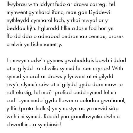
llwybrau wrth iddynt fudo ar draws carreg. Fel
mynwent gymharol ifanc, mae gan Dyddewi
nythfeydd cymharol fach, y rhai mwyaf ar y
beddau hŷn. Eglurodd Ellie a Josie fod hon yn
ffordd dda o adnabod oedrannau cennau, proses
a elwir yn Lichenometry.
Er mwyn cadw'n gynnes gwahoddais bawb i ddod
at ei gilydd i archwilio symud fel cen crystos! Wrth
symud yn araf ar draws y fynwent at ei gilydd
rwy’n clymu’r criw at ei gilydd gyda darn mawr o
raff elastig, fel mai’r profiad oedd symud fel un
corff cymunedol gyda llawer o aelodau gwahanol,
y ffin (proto thallus) yn ymestyn ac yn newid siâp
wrth i ni symud. Roedd yna ganolbwyntio dwfn a
chwerthin…a symbiosis!