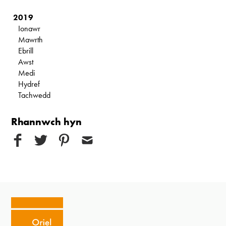
2019
Ionawr
Mawrth
Ebrill
Awst
Medi
Hydref
Tachwedd
Rhannwch hyn