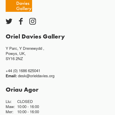
Oriel Davies Gallery
Y Parc, Y Drenewydd ,
Powys, UK,
SY16 2NZ
+44 (0) 1686 625041
Email:
desk@orieldavies.org
Oriau Agor
Llu:
CLOSED
Maw:
10:00
16:00
Mer:
10:00
16:00