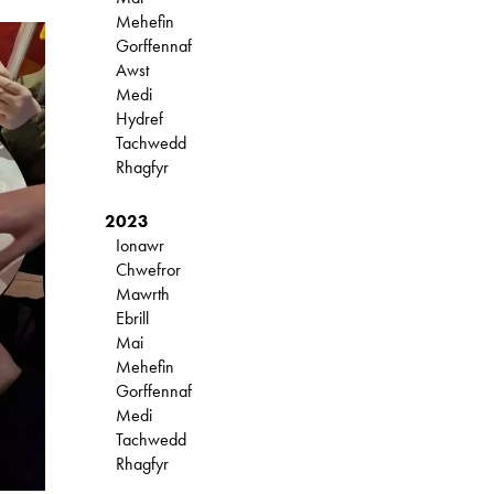
Mehefin
Gorffennaf
Awst
Medi
Hydref
Tachwedd
Rhagfyr
2023
Ionawr
Chwefror
Mawrth
Ebrill
Mai
Mehefin
Gorffennaf
Medi
Tachwedd
Rhagfyr