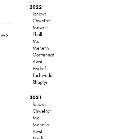
2022
Ionawr
Chwefror
Mawrth
Ebrill
EWS
Mai
Mehefin
Gorffennaf
Awst
Hydref
Tachwedd
Rhagfyr
2021
Ionawr
Chwefror
Mai
Mehefin
Awst
Medi