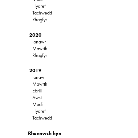
Hydref
Tachwedd
Rhagfyr
2020
Ionawr
Mawrth
Rhagfyr
2019
Ionawr
Mawrth
Ebrill
Awst
Medi
Hydref
Tachwedd
Rhannwch hyn