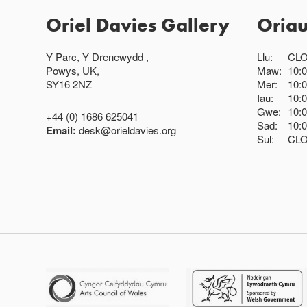
Oriel Davies Gallery
Oria
Y Parc, Y Drenewydd ,
Llu:
CL
Powys, UK,
Maw:
10:
SY16 2NZ
Mer:
10:
Iau:
10:
Gwe:
10:
+44 (0) 1686 625041
Sad:
10:
Email:
desk@orieldavies.org
Sul:
CL