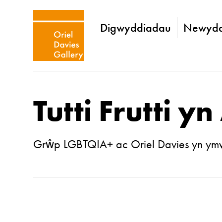
Digwyddiadau
Newydd
Tutti Frutti
Grŵp LGBTQIA+ ac Oriel Davies yn y