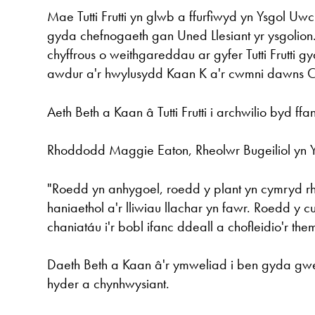
Mae Tutti Frutti yn glwb a ffurfiwyd yn Ysgol U
gyda chefnogaeth gan Uned Llesiant yr ysgolion
chyffrous o weithgareddau ar gyfer Tutti Frutti g
awdur a'r hwylusydd Kaan K a'r cwmni dawns C
Aeth Beth a Kaan â Tutti Frutti i archwilio byd ffa
Rhoddodd Maggie Eaton, Rheolwr Bugeiliol yn
"Roedd yn anhygoel, roedd y plant yn cymryd rha
haniaethol a'r lliwiau llachar yn fawr. Roedd y 
chaniatáu i'r bobl ifanc ddeall a chofleidio'r the
Daeth Beth a Kaan â'r ymweliad i ben gyda gwe
hyder a chynhwysiant.