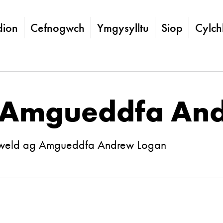
ion
Cefnogwch
Ymgysylltu
Siop
Cylch
 yn Amgueddfa A
mweld ag Amgueddfa Andrew Logan