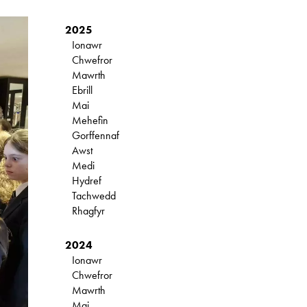
2025
Ionawr
Chwefror
Mawrth
Ebrill
Mai
Mehefin
Gorffennaf
Awst
Medi
Hydref
Tachwedd
Rhagfyr
2024
Ionawr
Chwefror
Mawrth
Mai