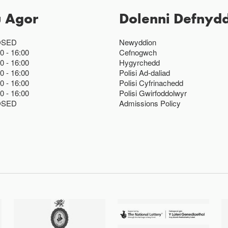
u Agor
Dolenni Defnydd
OSED
Newyddion
00
16:00
Cefnogwch
00
16:00
Hygyrchedd
00
16:00
Polisi Ad-daliad
00
16:00
Polisi Cyfrinachedd
00
16:00
Polisi Gwirfoddolwyr
OSED
Admissions Policy