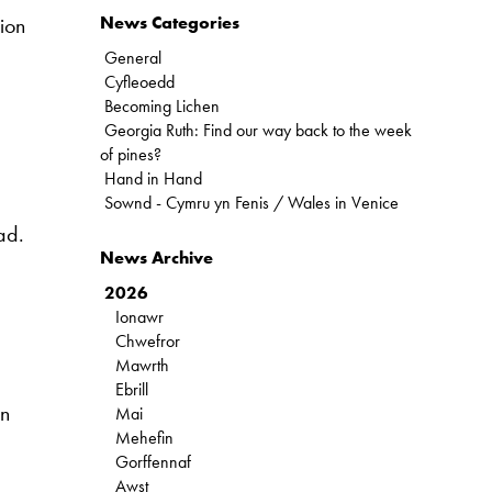
ion
News Categories
a
General
Cyfleoedd
Becoming Lichen
Georgia Ruth: Find our way back to the week
of pines?
Hand in Hand
Sownd - Cymru yn Fenis / Wales in Venice
ad.
News Archive
2026
Ionawr
Chwefror
Mawrth
Ebrill
in
Mai
Mehefin
Gorffennaf
Awst