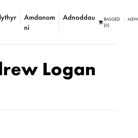
lythyr
Amdanom
Adnoddau
BASGED
MEW
(0)
ni
ndrew Logan