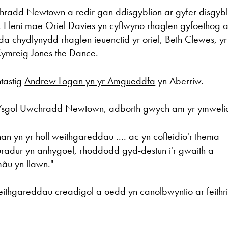
wchradd Newtown a redir gan ddisgyblion ar gyfer disgybl
. Eleni mae Oriel Davies yn cyflwyno rhaglen gyfoethog 
yda chydlynydd rhaglen ieuenctid yr oriel, Beth Clewes, yr
ymreig Jones the Dance.
ntastig
Andrew Logan yn yr Amgueddfa
yn Aberriw.
 Ysgol Uwchradd Newtown, adborth gwych am yr ymweli
n yn yr holl weithgareddau .... ac yn cofleidio'r thema
curadur yn anhygoel, rhoddodd gyd-destun i'r gwaith a
mâu yn llawn."
ithgareddau creadigol a oedd yn canolbwyntio ar feithr