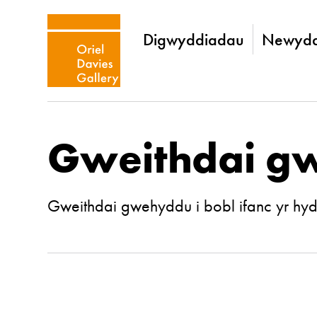
Digwyddiadau
Newydd
Gweithdai gw
Gweithdai gwehyddu i bobl ifanc yr hyd