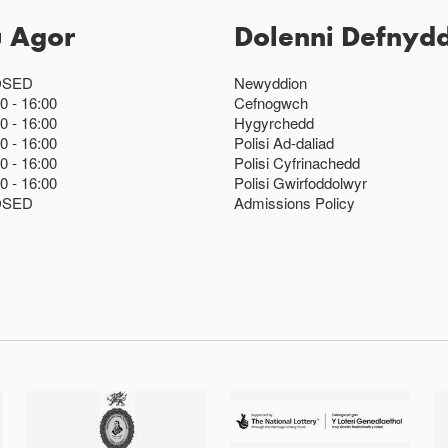
u Agor
Dolenni Defnydd
OSED
Newyddion
00
16:00
Cefnogwch
00
16:00
Hygyrchedd
00
16:00
Polisi Ad-daliad
00
16:00
Polisi Cyfrinachedd
00
16:00
Polisi Gwirfoddolwyr
OSED
Admissions Policy