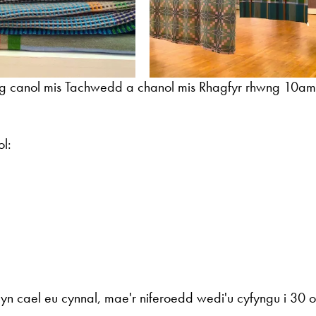
ng canol mis Tachwedd a chanol mis Rhagfyr rhwng 10am
l:
.
yn cael eu cynnal, mae'r niferoedd wedi'u cyfyngu i 30 