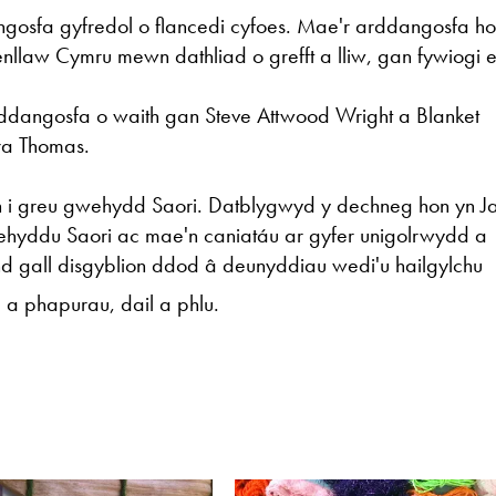
gosfa gyfredol o flancedi cyfoes. Mae'r arddangosfa ho
enllaw Cymru mewn dathliad o grefft a lliw, gan fywiogi e
rddangosfa o waith gan Steve Attwood Wright a Blanket
ura Thomas.
 i greu gwehydd Saori. Datblygwyd y dechneg hon yn J
ehyddu Saori ac mae'n caniatáu ar gyfer unigolrwydd a
nd gall disgyblion ddod â deunyddiau wedi'u hailgylchu
au a phapurau, dail a phlu.