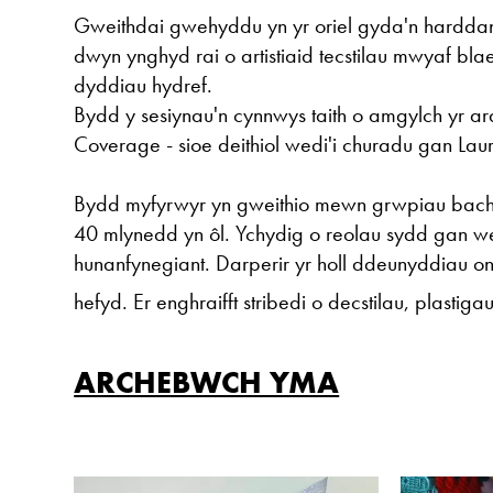
Gweithdai gwehyddu yn yr oriel gyda'n harddan
dwyn ynghyd rai o artistiaid tecstilau mwyaf bla
dyddiau hydref.
Bydd y sesiynau'n cynnwys taith o amgylch yr a
Coverage - sioe deithiol wedi'i churadu gan La
Bydd myfyrwyr yn gweithio mewn grwpiau bach
40 mlynedd yn ôl. Ychydig o reolau sydd gan w
hunanfynegiant. Darperir yr holl ddeunyddiau o
hefyd. Er enghraifft stribedi o decstilau, plastig
ARCHEBWCH YMA