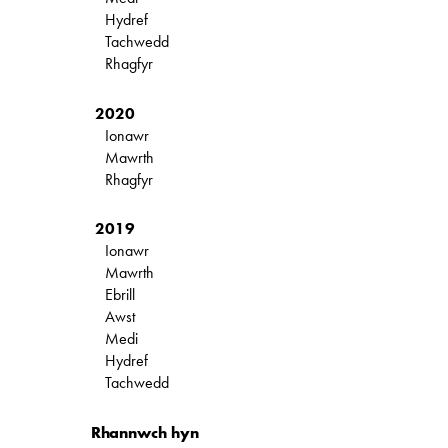
Hydref
Tachwedd
Rhagfyr
2020
Ionawr
Mawrth
Rhagfyr
2019
Ionawr
Mawrth
Ebrill
Awst
Medi
Hydref
Tachwedd
Rhannwch hyn