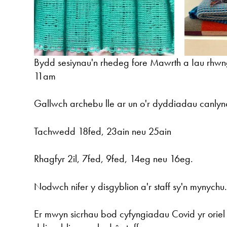
Bydd sesiynau'n rhedeg fore Mawrth a Iau rhw
11am
Gallwch archebu lle ar un o'r dyddiadau canlyno
Tachwedd 18fed, 23ain neu 25ain
Rhagfyr 2il, 7fed, 9fed, 14eg neu 16eg.
Nodwch nifer y disgyblion a'r staff sy'n mynychu
Er mwyn sicrhau bod cyfyngiadau Covid yr oriel 