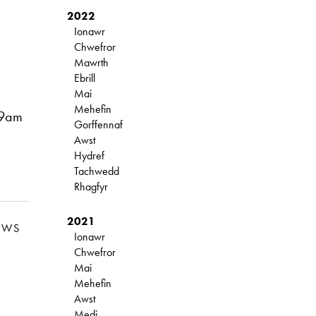
2022
Ionawr
Chwefror
Mawrth
Ebrill
Mai
Mehefin
 9am
Gorffennaf
Awst
Hydref
Tachwedd
Rhagfyr
2021
EWS
Ionawr
Chwefror
Mai
Mehefin
Awst
Medi