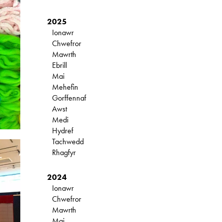
2025
Ionawr
Chwefror
Mawrth
Ebrill
Mai
Mehefin
Gorffennaf
Awst
Medi
Hydref
Tachwedd
Rhagfyr
2024
Ionawr
Chwefror
Mawrth
Mai