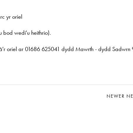
c yr oriel
bod wedi'u heithrio).
 â'r oriel ar 01686 625041 dydd Mawrth - dydd Sadwrn
NEWER N