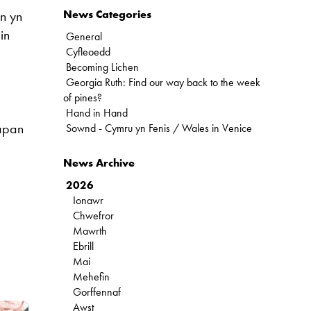
n yn
News Categories
in
General
Cyfleoedd
Becoming Lichen
Georgia Ruth: Find our way back to the week
of pines?
Hand in Hand
apan
Sownd - Cymru yn Fenis / Wales in Venice
News Archive
2026
Ionawr
Chwefror
Mawrth
Ebrill
Mai
Mehefin
Gorffennaf
Awst