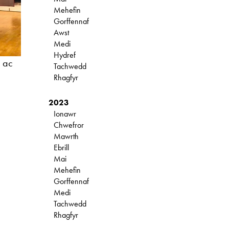
Mehefin
Gorffennaf
Awst
Medi
Hydref
 ac
Tachwedd
Rhagfyr
2023
Ionawr
Chwefror
Mawrth
Ebrill
Mai
Mehefin
Gorffennaf
Medi
Tachwedd
o
Rhagfyr