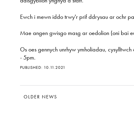
ddisgyblion ynghyd â staff.
Ewch i mewn iddo trwy'r prif ddrysau ar ochr par
Mae angen gwisgo masg ar oedolion (oni bai eu 
Os oes gennych unrhyw ymholiadau, cysylltwch
- 5pm.
PUBLISHED: 10.11.2021
OLDER NEWS