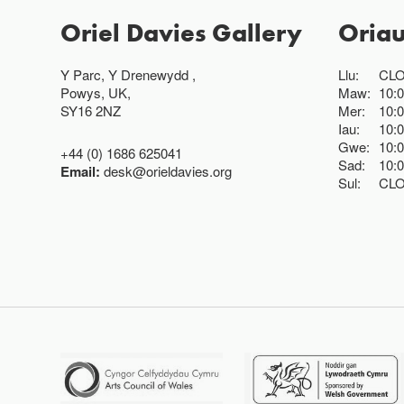
Oriel Davies Gallery
Oria
Y Parc, Y Drenewydd ,
Llu:
CL
Powys, UK,
Maw:
10:
SY16 2NZ
Mer:
10:
Iau:
10:
Gwe:
10:
+44 (0) 1686 625041
Sad:
10:
Email:
desk@orieldavies.org
Sul:
CL