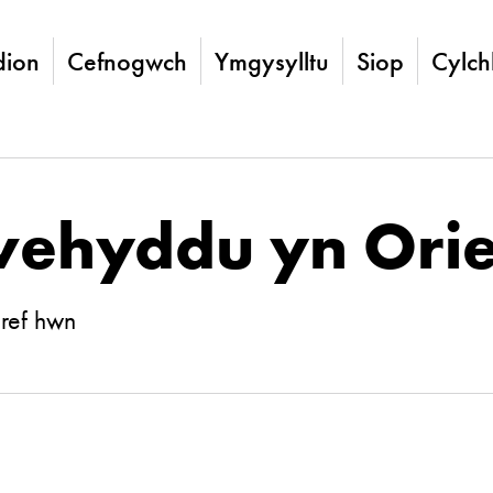
ion
Cefnogwch
Ymgysylltu
Siop
Cylch
ehyddu yn Orie
ref hwn