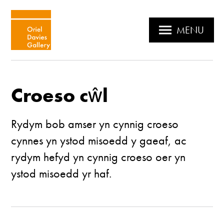
MENU
Croeso cŵl
Rydym bob amser yn cynnig croeso
cynnes yn ystod misoedd y gaeaf, ac
rydym hefyd yn cynnig croeso oer yn
ystod misoedd yr haf.