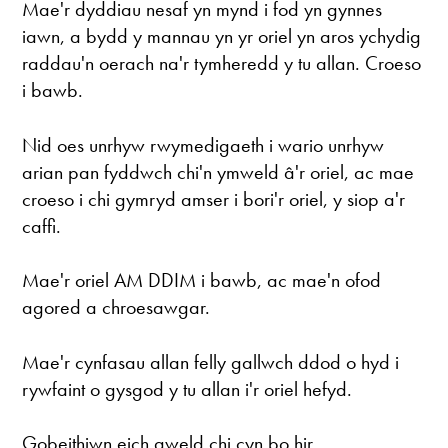
Mae'r dyddiau nesaf yn mynd i fod yn gynnes
iawn, a bydd y mannau yn yr oriel yn aros ychydig
raddau'n oerach na'r tymheredd y tu allan. Croeso
i bawb.
Nid oes unrhyw rwymedigaeth i wario unrhyw
arian pan fyddwch chi'n ymweld â'r oriel, ac mae
croeso i chi gymryd amser i bori'r oriel, y siop a'r
caffi.
Mae'r oriel AM DDIM i bawb, ac mae'n ofod
agored a chroesawgar.
Mae'r cynfasau allan felly gallwch ddod o hyd i
rywfaint o gysgod y tu allan i'r oriel hefyd.
Gobeithiwn eich gweld chi cyn bo hir.