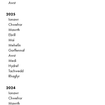
Awst
2025
Ionawr
Chwefror
Mawrth
Ebrill
Mai
Mehefin
Gorffennaf
Awst
Medi
Hydref
Tachwedd
Rhagfyr
2024
Ionawr
Chwefror
Mawrth