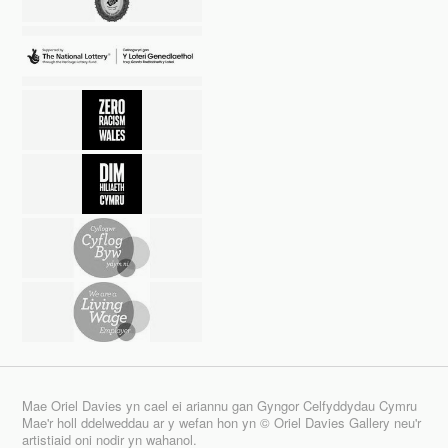
Mae Oriel Davies yn cael ei ariannu gan Gyngor Celfyddydau Cymru
Mae'r holl ddelweddau ar y wefan hon yn © Oriel Davies Gallery neu'r
artistiaid oni nodir yn wahanol.