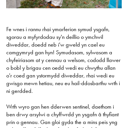
Fe wnes i rannu rhai ymarferion symud ysgafn,
sgorau a myfyrdodau sy'n deillio o ymchwil
diweddar, doedd neb i'w gweld yn cael eu
camgymryd gan hyn! Symudasom, sylwasom a
chyfeiriasom at y cennau a welsom, cododd llawer
o bobl y brigau cen oedd wedi eu chwythu allan
o'r coed gan ystormydd diweddar, rhai wedi eu
gwisgo mewn hetiau, neu eu hail-ddosbarthu wrth i
ni gerdded.
Wrth wyro gan hen dderwen sentinel, daethom i
ben drwy arsylwi a chyffwrdd yn ysgafn â thyfiant
prin o gennau. Gan gloi gyda the a mins peis yng