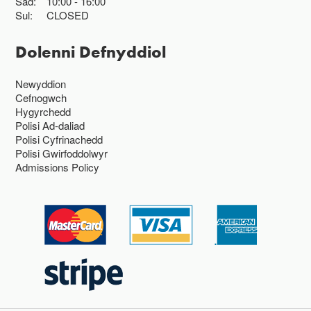
Sad:
10:00
16:00
Sul:
CLOSED
Dolenni Defnyddiol
Newyddion
Cefnogwch
Hygyrchedd
Polisi Ad-daliad
Polisi Cyfrinachedd
Polisi Gwirfoddolwyr
Admissions Policy