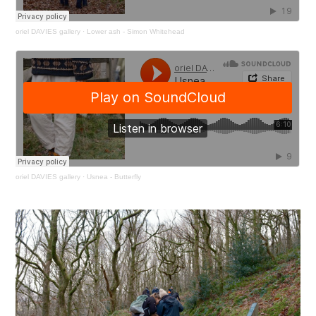
oriel DAVIES gallery
·
Lower ash - Simon Whitehead
oriel DAVIES gallery
·
Usnea - Butterfly