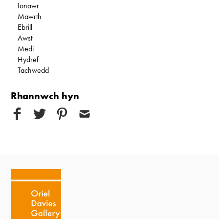
Ionawr
Mawrth
Ebrill
Awst
Medi
Hydref
Tachwedd
Rhannwch hyn