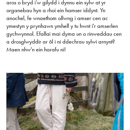
aros o bryd i’w gilydd i dynnu ein sylw at yr
organebau hyn a rhoi ein hamser iddynt. Yn
anochel, fe wnaethom ollwng i amser cen ac
ymestyn y prynhawn ymhell y tu hwnt i'r amserlen
gychwynnol. Efallai mai dyma un o rinweddau cen
a drosglwyddir ar ôl i ni ddechrau sylwi arnynt?
Maen nhw'n ein harafu ni!