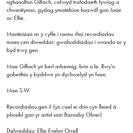
nghanolfan Gilfach, cafwyd trafodaeth fywiog a
chwestiynau, gydag ymatebion huawdl gan Josie
ac Ellie.
Manteisiais ar y cyfle i rannu rhai recordiadau
maes cen diweddar; gwahoddiadau i wrando ar y
byd trwy gen.
Mae Gilfach yn berl arbennig, brin o le. Rwy'n
gobeithio y byddwn yn dychwelyd yn fuan.
Mae S.W.
Recordiadau gen i! (yn cael ei drin cyn lleied â
phosibl gan yr artist sain Barnaby Oliver)
Delweddau: Ellie Evelyn Orrell