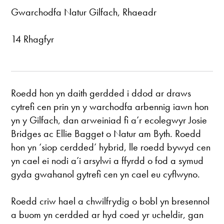
Gwarchodfa Natur Gilfach, Rhaeadr
14 Rhagfyr
Roedd hon yn daith gerdded i ddod ar draws
cytrefi cen prin yn y warchodfa arbennig iawn hon
yn y Gilfach, dan arweiniad fi a’r ecolegwyr Josie
Bridges ac Ellie Bagget o Natur am Byth. Roedd
hon yn ‘siop cerdded’ hybrid, lle roedd bywyd cen
yn cael ei nodi a’i arsylwi a ffyrdd o fod a symud
gyda gwahanol gytrefi cen yn cael eu cyflwyno.
Roedd criw hael a chwilfrydig o bobl yn bresennol
a buom yn cerdded ar hyd coed yr ucheldir, gan