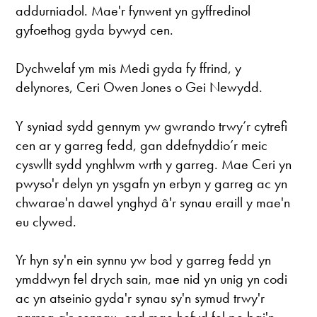
addurniadol. Mae'r fynwent yn gyffredinol
gyfoethog gyda bywyd cen.
Dychwelaf ym mis Medi gyda fy ffrind, y
delynores, Ceri Owen Jones o Gei Newydd.
Y syniad sydd gennym yw gwrando trwy’r cytrefi
cen ar y garreg fedd, gan ddefnyddio’r meic
cyswllt sydd ynghlwm wrth y garreg. Mae Ceri yn
pwyso'r delyn yn ysgafn yn erbyn y garreg ac yn
chwarae'n dawel ynghyd â'r synau eraill y mae'n
eu clywed.
Yr hyn sy'n ein synnu yw bod y garreg fedd yn
ymddwyn fel drych sain, mae nid yn unig yn codi
ac yn atseinio gyda'r synau sy'n symud trwy'r