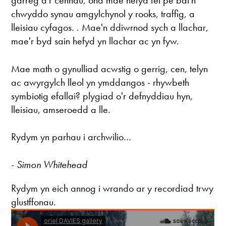
garreg a'r cennau, ond mae hefyd fel pe bai'n
chwyddo synau amgylchynol y rooks, traffig, a
lleisiau cyfagos. . Mae'n ddiwrnod sych a llachar,
mae'r byd sain hefyd yn llachar ac yn fyw.
Mae math o gynulliad acwstig o gerrig, cen, telyn
ac awyrgylch lleol yn ymddangos - rhywbeth
symbiotig efallai? plygiad o'r defnyddiau hyn,
lleisiau, amseroedd a lle.
Rydym yn parhau i archwilio…
-
Simon Whitehead
Rydym yn eich annog i wrando ar y recordiad trwy
glustffonau.