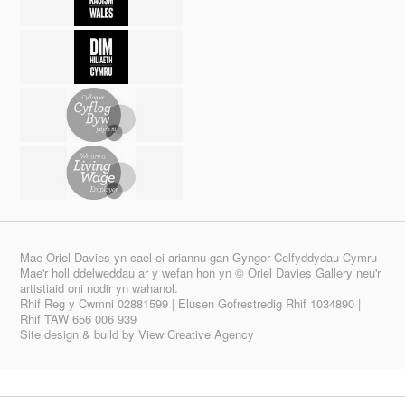
Mae Oriel Davies yn cael ei ariannu gan Gyngor Celfyddydau Cymru
Mae'r holl ddelweddau ar y wefan hon yn © Oriel Davies Gallery neu'r
artistiaid oni nodir yn wahanol.
Rhif Reg y Cwmni 02881599 | Elusen Gofrestredig Rhif 1034890 |
Rhif TAW 656 006 939
Site design & build by
View Creative Agency