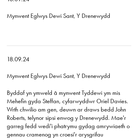
Mynwent Eglwys Dewi Sant, Y Drenewydd
18.09.24
Mynwent Eglwys Dewi Sant, Y Drenewydd
Byddaf yn ymweld â mynwent Tyddewi ym mis
Mehefin gyda Steffan, cyfarwyddwr Oriel Davies.
Wrth chwilio am gen, deuwn ar draws bedd John
Roberts, telynor sipsi enwog y Drenewydd. Mae'r
garreg fedd wedi'i phatrymu gydag amrywiaeth o
gennau cramenog yn croesi'r arysgrifau