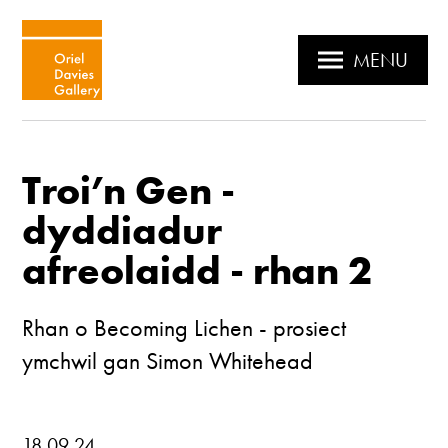
MENU
Troi’n Gen -
dyddiadur
afreolaidd - rhan 2
Rhan o Becoming Lichen - prosiect
ymchwil gan Simon Whitehead
18.09.24