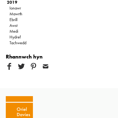
2019
Ionawr
Mawrth
Ebrill
Awst
Medi
Hydref
Tachwedd
Rhannwch hyn