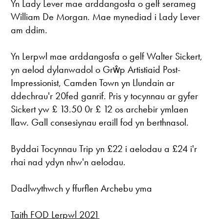
Yn Lady Lever mae arddangosfa o gelf serameg
William De Morgan. Mae mynediad i Lady Lever
am ddim.
Yn Lerpwl mae arddangosfa o gelf Walter Sickert,
yn aelod dylanwadol o Grŵp Artistiaid Post-
Impressionist, Camden Town yn Llundain ar
ddechrau'r 20fed ganrif. Pris y tocynnau ar gyfer
Sickert yw £ 13.50 0r £ 12 os archebir ymlaen
llaw. Gall consesiynau eraill fod yn berthnasol.
Byddai Tocynnau Trip yn £22 i aelodau a £24 i'r
rhai nad ydyn nhw'n aelodau.
Dadlwythwch y ffurflen Archebu yma
Taith FOD Lerpwl 2021