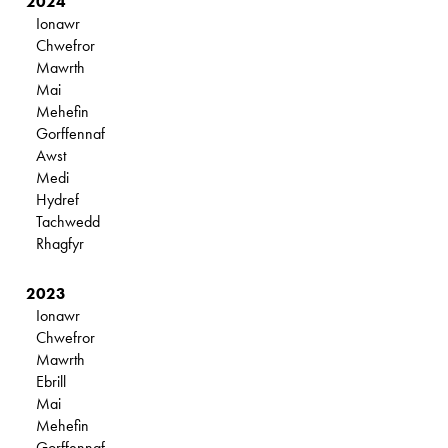
2024
Ionawr
Chwefror
Mawrth
Mai
Mehefin
Gorffennaf
Awst
Medi
Hydref
Tachwedd
Rhagfyr
2023
Ionawr
Chwefror
Mawrth
Ebrill
Mai
Mehefin
Gorffennaf