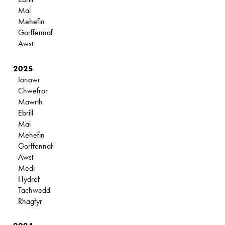
Mai
Mehefin
Gorffennaf
Awst
2025
Ionawr
Chwefror
Mawrth
Ebrill
Mai
Mehefin
Gorffennaf
Awst
Medi
Hydref
Tachwedd
Rhagfyr