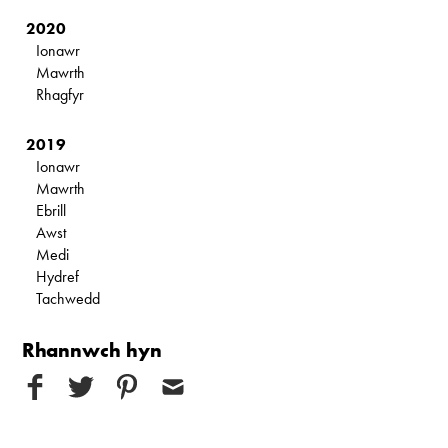
2020
Ionawr
Mawrth
Rhagfyr
2019
Ionawr
Mawrth
Ebrill
Awst
Medi
Hydref
Tachwedd
Rhannwch hyn