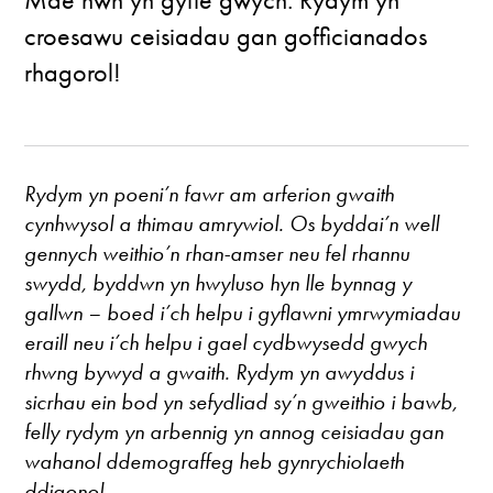
croesawu ceisiadau gan gofficianados
rhagorol!
Rydym yn poeni’n fawr am arferion gwaith
cynhwysol a thimau amrywiol. Os byddai’n well
gennych weithio’n rhan-amser neu fel rhannu
swydd, byddwn yn hwyluso hyn lle bynnag y
gallwn – boed i’ch helpu i gyflawni ymrwymiadau
eraill neu i’ch helpu i gael cydbwysedd gwych
rhwng bywyd a gwaith. Rydym yn awyddus i
sicrhau ein bod yn sefydliad sy’n gweithio i bawb,
felly rydym yn arbennig yn annog ceisiadau gan
wahanol ddemograffeg heb gynrychiolaeth
ddigonol.