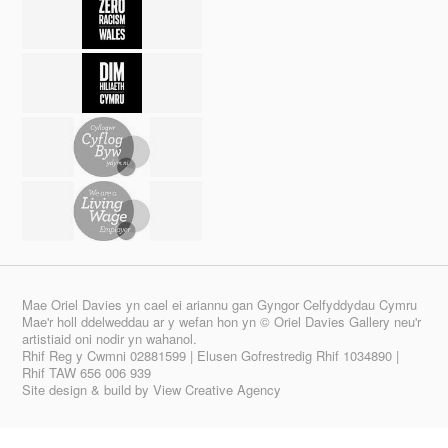
Mae Oriel Davies yn cael ei ariannu gan Gyngor Celfyddydau Cymru
Mae'r holl ddelweddau ar y wefan hon yn © Oriel Davies Gallery neu'r
artistiaid oni nodir yn wahanol.
Rhif Reg y Cwmni 02881599 | Elusen Gofrestredig Rhif 1034890 |
Rhif TAW 656 006 939
Site design & build by
View Creative Agency