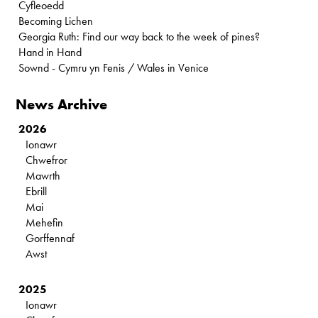
Cyfleoedd
Becoming Lichen
Georgia Ruth: Find our way back to the week of pines?
Hand in Hand
Sownd - Cymru yn Fenis / Wales in Venice
News Archive
2026
Ionawr
Chwefror
Mawrth
Ebrill
Mai
Mehefin
Gorffennaf
Awst
2025
Ionawr