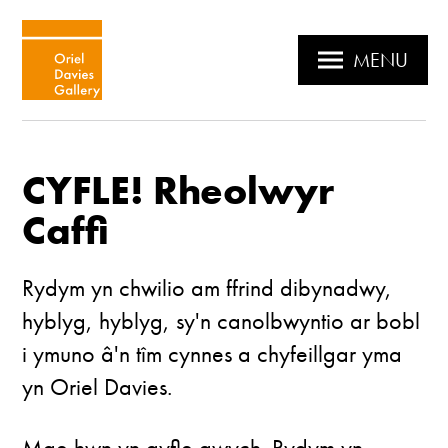
MENU
CYFLE! Rheolwyr
Caffi
Rydym yn chwilio am ffrind dibynadwy,
hyblyg, hyblyg, sy'n canolbwyntio ar bobl
i ymuno â'n tîm cynnes a chyfeillgar yma
yn Oriel Davies.
Mae hwn yn gyfle gwych. Rydym yn