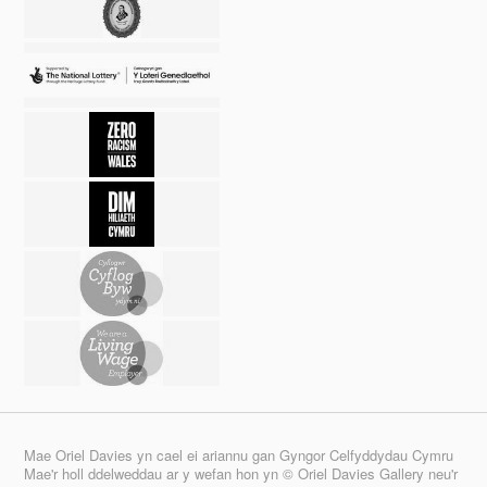
Mae Oriel Davies yn cael ei ariannu gan Gyngor Celfyddydau Cymru
Mae'r holl ddelweddau ar y wefan hon yn © Oriel Davies Gallery neu'r