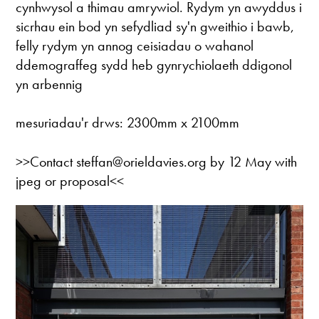
cynhwysol a thimau amrywiol. Rydym yn awyddus i
sicrhau ein bod yn sefydliad sy'n gweithio i bawb,
felly rydym yn annog ceisiadau o wahanol
ddemograffeg sydd heb gynrychiolaeth ddigonol
yn arbennig
mesuriadau'r drws: 2300mm x 2100mm
>>Contact steffan@orieldavies.org by 12 May with
jpeg or proposal<<