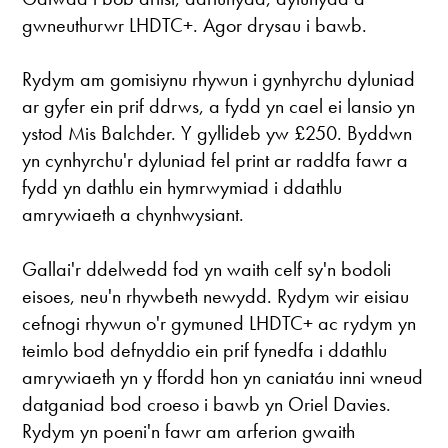
gwneuthurwr LHDTC+. Agor drysau i bawb.
Rydym am gomisiynu rhywun i gynhyrchu dyluniad
ar gyfer ein prif ddrws, a fydd yn cael ei lansio yn
ystod Mis Balchder. Y gyllideb yw £250. Byddwn
yn cynhyrchu'r dyluniad fel print ar raddfa fawr a
fydd yn dathlu ein hymrwymiad i ddathlu
amrywiaeth a chynhwysiant.
Gallai'r ddelwedd fod yn waith celf sy'n bodoli
eisoes, neu'n rhywbeth newydd. Rydym wir eisiau
cefnogi rhywun o'r gymuned LHDTC+ ac rydym yn
teimlo bod defnyddio ein prif fynedfa i ddathlu
amrywiaeth yn y ffordd hon yn caniatáu inni wneud
datganiad bod croeso i bawb yn Oriel Davies.
Rydym yn poeni'n fawr am arferion gwaith