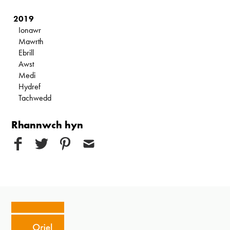
2019
Ionawr
Mawrth
Ebrill
Awst
Medi
Hydref
Tachwedd
Rhannwch hyn