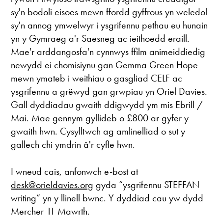
sy'n bodoli eisoes mewn ffordd gyffrous yn weledol
sy'n annog ymwelwyr i ysgrifennu pethau eu hunain
yn y Gymraeg a'r Saesneg ac ieithoedd eraill.
Mae'r arddangosfa'n cynnwys ffilm animeiddiedig
newydd ei chomisiynu gan Gemma Green Hope
mewn ymateb i weithiau o gasgliad CELF ac
ysgrifennu a grëwyd gan grwpiau yn Oriel Davies.
Gall dyddiadau gwaith ddigwydd ym mis Ebrill /
Mai. Mae gennym gyllideb o £800 ar gyfer y
gwaith hwn. Cysylltwch ag amlinelliad o sut y
gallech chi ymdrin â'r cyfle hwn.
I wneud cais, anfonwch e-bost at
desk@orieldavies.org
gyda “ysgrifennu STEFFAN
writing” yn y llinell bwnc. Y dyddiad cau yw dydd
Mercher 11 Mawrth.