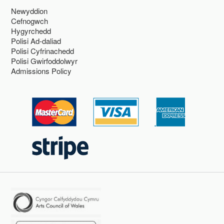
Newyddion
Cefnogwch
Hygyrchedd
Polisi Ad-daliad
Polisi Cyfrinachedd
Polisi Gwirfoddolwyr
Admissions Policy