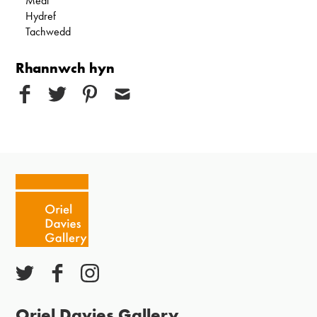
Medi
Hydref
Tachwedd
Rhannwch hyn
Oriel Davies Gallery