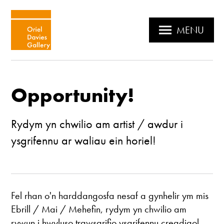
MENU
Opportunity!
Rydym yn chwilio am artist / awdur i
ysgrifennu ar waliau ein horiel!
Fel rhan o'n harddangosfa nesaf a gynhelir ym mis
Ebrill / Mai / Mehefin, rydym yn chwilio am
rywun i hwyluso trawsgrifio ysgrifennu creadigol