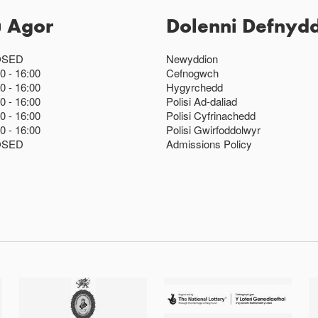
u Agor
Dolenni Defnydd
OSED
Newyddion
00
16:00
Cefnogwch
00
16:00
Hygyrchedd
00
16:00
Polisi Ad-daliad
00
16:00
Polisi Cyfrinachedd
00
16:00
Polisi Gwirfoddolwyr
OSED
Admissions Policy