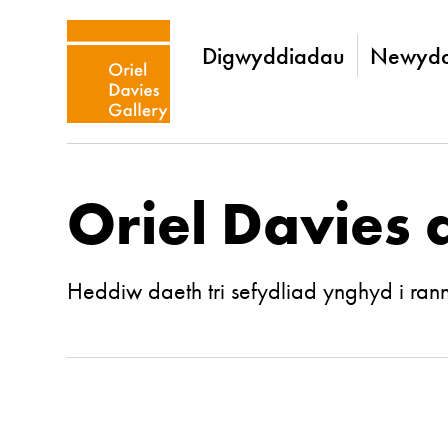
Digwyddiadau
Newydd
Oriel Davies 
Heddiw daeth tri sefydliad ynghyd i ra