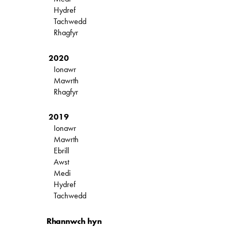
Hydref
Tachwedd
Rhagfyr
2020
Ionawr
Mawrth
Rhagfyr
2019
Ionawr
Mawrth
Ebrill
Awst
Medi
Hydref
Tachwedd
Rhannwch hyn