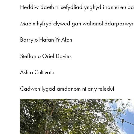
Heddiw daeth tri sefydliad ynghyd i rannu eu 
Mae'n hyfryd clywed gan wahanol ddarparwy
Barry o Hafan Yr Afon
Steffan o Oriel Davies
Ash o Cultivate
Cadwch lygad amdanom ni ar y teledu!