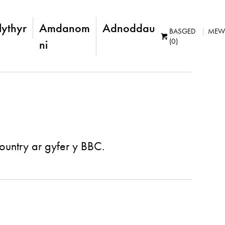
lythyr
Amdanom
Adnoddau
BASGED
MEW
(0)
ni
untry ar gyfer y BBC.