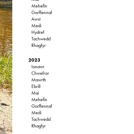
Mehefin
Gorffennaf
Awst
Medi
Hydref
Tachwedd
Rhagfyr
2023
Ionawr
Chwefror
Mawrth
Ebrill
Mai
Mehefin
Gorffennaf
Medi
Tachwedd
Rhagfyr