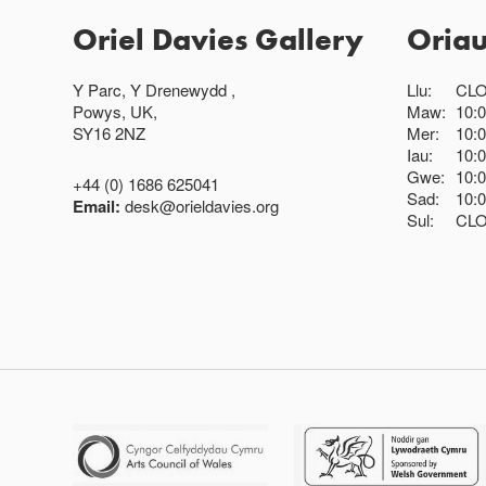
Oriel Davies Gallery
Oria
Y Parc, Y Drenewydd ,
Llu:
CL
Powys, UK,
Maw:
10:
SY16 2NZ
Mer:
10:
Iau:
10:
Gwe:
10:
+44 (0) 1686 625041
Sad:
10:
Email:
desk@orieldavies.org
Sul:
CL