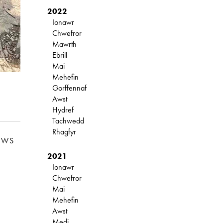
2022
Ionawr
Chwefror
Mawrth
Ebrill
Mai
Mehefin
Gorffennaf
Awst
Hydref
Tachwedd
Rhagfyr
EWS
2021
Ionawr
Chwefror
Mai
Mehefin
Awst
Medi