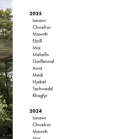
2025
Ionawr
Chwefror
Mawrth
Ebrill
Mai
Mehefin
Gorffennaf
Awst
Medi
Hydref
Tachwedd
Rhagfyr
2024
Ionawr
Chwefror
Mawrth
Mai