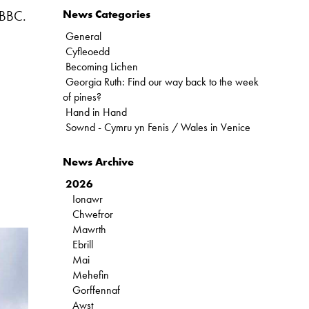
 BBC.
News Categories
General
Cyfleoedd
Becoming Lichen
Georgia Ruth: Find our way back to the week
of pines?
Hand in Hand
Sownd - Cymru yn Fenis / Wales in Venice
News Archive
2026
Ionawr
Chwefror
Mawrth
Ebrill
Mai
Mehefin
Gorffennaf
Awst