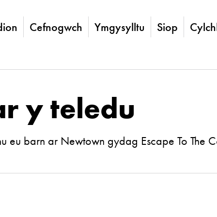
ion
Cefnogwch
Ymgysylltu
Siop
Cylch
ar y teledu
nnu eu barn ar Newtown gydag Escape To The Co