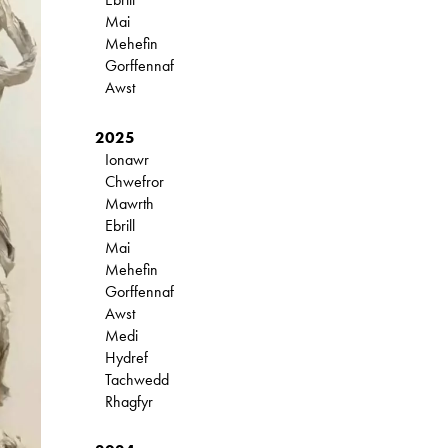
Mai
Mehefin
Gorffennaf
Awst
2025
Ionawr
Chwefror
Mawrth
Ebrill
Mai
Mehefin
Gorffennaf
Awst
Medi
Hydref
Tachwedd
Rhagfyr