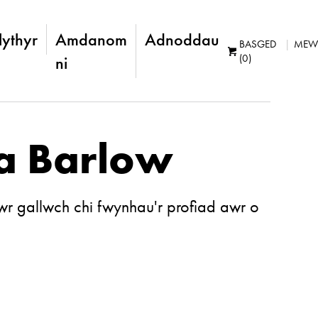
lythyr
Amdanom
Adnoddau
BASGED
MEW
(0)
ni
da Barlow
wr gallwch chi fwynhau'r profiad awr o