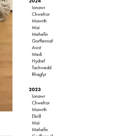
2024
Ionawr
Chwefror
Mawrth
Mai
Mehefin
Gorffennaf
Awst
Medi
Hydref
Tachwedd
Rhagfyr
2023
Ionawr
Chwefror
Mawrth
Ebrill
Mai
Mehefin