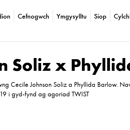
ion
Cefnogwch
Ymgysylltu
Siop
Cylch
n Soliz x Phylli
ng Cecile Johnson Soliz a Phyllida Barlow. Na
19 i gyd-fynd ag agoriad
TWIST