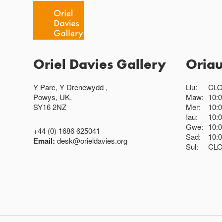
Oriel Davies Gallery
Oria
Y Parc, Y Drenewydd ,
Llu:
CL
Powys, UK,
Maw:
10:
SY16 2NZ
Mer:
10:
Iau:
10:
Gwe:
10:
+44 (0) 1686 625041
Sad:
10:
Email:
desk@orieldavies.org
Sul:
CL