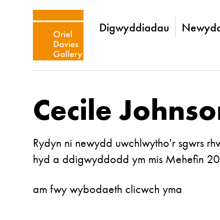
Digwyddiadau
Newydd
Cecile Johnso
Rydyn ni newydd uwchlwytho'r sgwrs rhw
hyd a ddigwyddodd ym mis Mehefin 20
am fwy wybodaeth clicwch yma