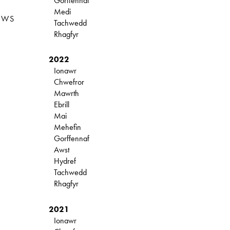
Gorffennaf
Medi
EWS
Tachwedd
Rhagfyr
2022
Ionawr
Chwefror
Mawrth
Ebrill
Mai
Mehefin
Gorffennaf
Awst
Hydref
Tachwedd
Rhagfyr
2021
Ionawr