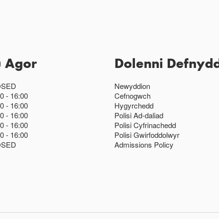
u Agor
Dolenni Defnydd
OSED
Newyddion
00
16:00
Cefnogwch
00
16:00
Hygyrchedd
00
16:00
Polisi Ad-daliad
00
16:00
Polisi Cyfrinachedd
00
16:00
Polisi Gwirfoddolwyr
OSED
Admissions Policy