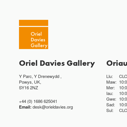
Oriel Davies Gallery
Oria
Y Parc, Y Drenewydd ,
Llu:
CL
Powys, UK,
Maw:
10:
SY16 2NZ
Mer:
10:
Iau:
10:
Gwe:
10:
+44 (0) 1686 625041
Sad:
10:
Email:
desk@orieldavies.org
Sul:
CL