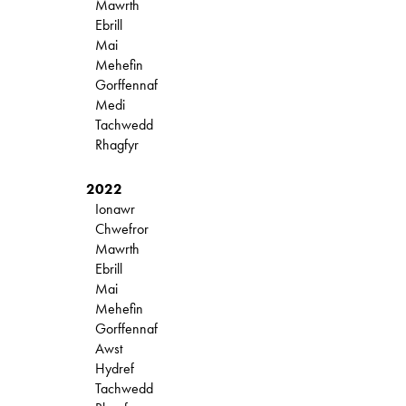
Mawrth
Ebrill
Mai
Mehefin
Gorffennaf
Medi
Tachwedd
Rhagfyr
2022
Ionawr
Chwefror
Mawrth
Ebrill
Mai
Mehefin
Gorffennaf
Awst
Hydref
Tachwedd