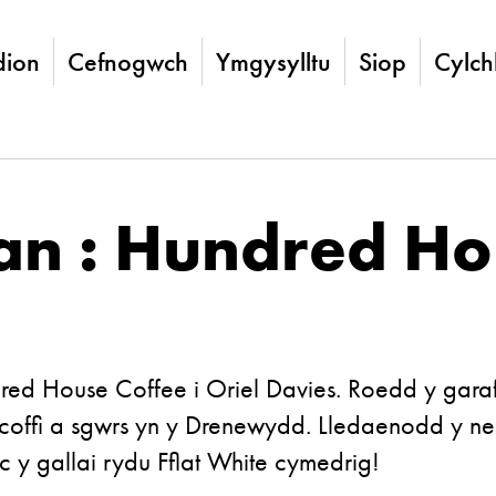
ion
Cefnogwch
Ymgysylltu
Siop
Cylch
an : Hundred Ho
red House Coffee
i Oriel Davies. Roedd y garaf
r coffi a sgwrs yn y Drenewydd. Lledaenodd y ne
c y gallai rydu Fflat White cymedrig!