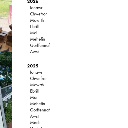
2026
Ionawr
Chwefror
Mawrth
Ebrill
Mai
Mehefin
Gorffennaf
Awst
2025
Ionawr
Chwefror
Mawrth
Ebrill
Mai
Mehefin
Gorffennaf
Awst
Medi