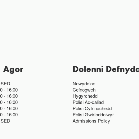
u Agor
Dolenni Defnydd
OSED
Newyddion
00
16:00
Cefnogwch
00
16:00
Hygyrchedd
00
16:00
Polisi Ad-daliad
00
16:00
Polisi Cyfrinachedd
00
16:00
Polisi Gwirfoddolwyr
OSED
Admissions Policy