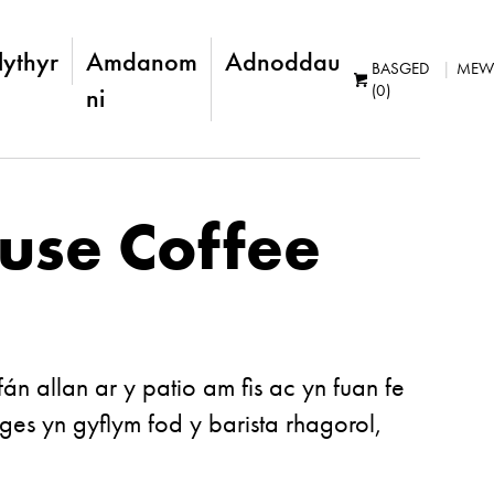
lythyr
Amdanom
Adnoddau
BASGED
MEW
(0)
ni
use Coffee
án allan ar y patio am fis ac yn fuan fe
ges yn gyflym fod y barista rhagorol,