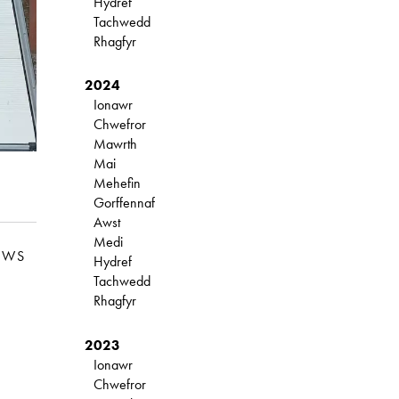
Hydref
Tachwedd
Rhagfyr
2024
Ionawr
Chwefror
Mawrth
Mai
Mehefin
Gorffennaf
Awst
Medi
EWS
Hydref
Tachwedd
Rhagfyr
2023
Ionawr
Chwefror