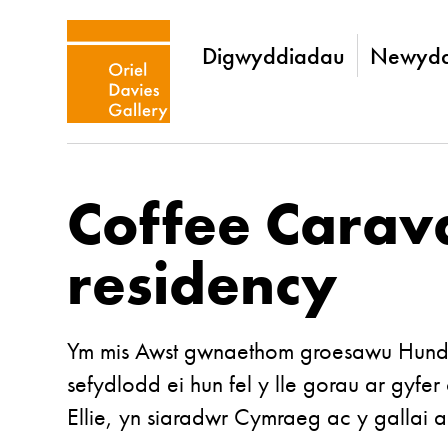
Digwyddiadau
Newydd
Coffee Carav
residency
Ym mis Awst gwnaethom groesawu
Hund
sefydlodd ei hun fel y lle gorau ar gyfe
Ellie, yn siaradwr Cymraeg ac y gallai a