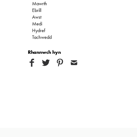
Mawrth
Ebrill
Awst
Medi
Hydref
Tachwedd
Rhannwch hyn