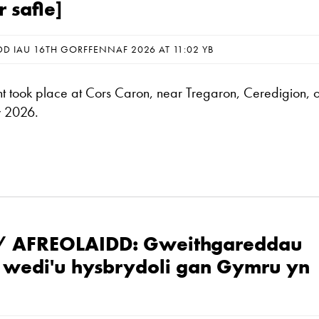
 safle]
DD IAU 16TH GORFFENNAF 2026 AT 11:02 YB
t took place at Cors Caron, near Tregaron, Ceredigion, 
y 2026.
/ AFREOLAIDD: Gweithgareddau
l wedi'u hysbrydoli gan Gymru yn