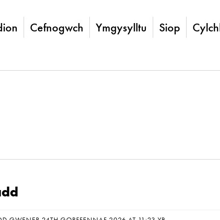
ion
Cefnogwch
Ymgysylltu
Siop
Cylch
add
DD GWENER 24TH GORFFENNAF 2026 AT 11:23 YB