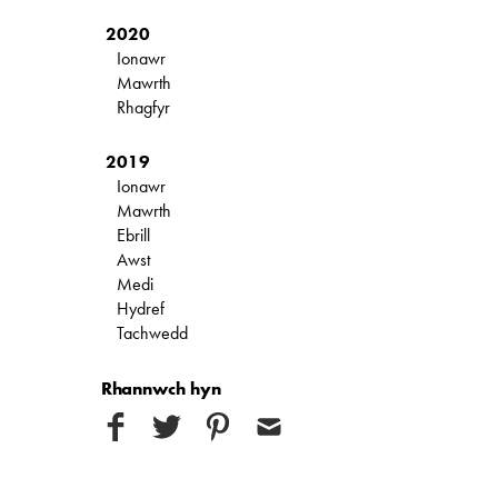
2020
Ionawr
Mawrth
Rhagfyr
2019
Ionawr
Mawrth
Ebrill
Awst
Medi
Hydref
Tachwedd
Rhannwch hyn