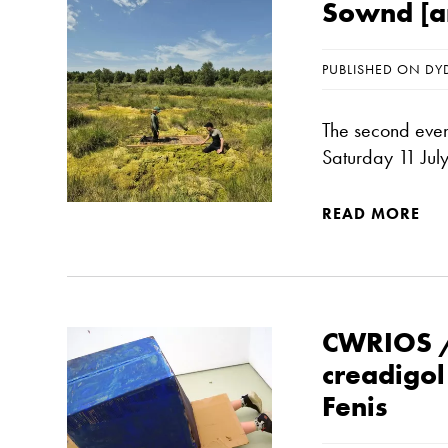
Sownd [ar
PUBLISHED ON DY
The second even
Saturday 11 Jul
READ MORE
CWRIOS 
creadigo
Fenis