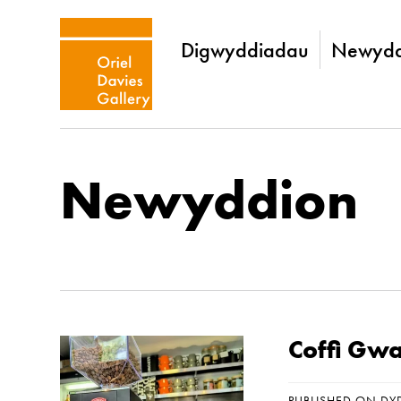
Digwyddiadau
Newydd
Newyddion
Coffi Gw
PUBLISHED ON DY