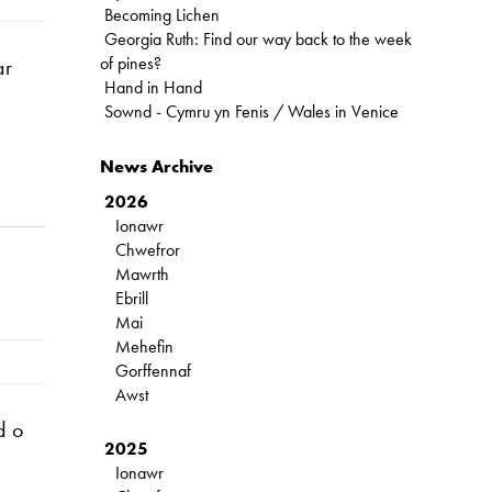
Becoming Lichen
Georgia Ruth: Find our way back to the week
of pines?
ar
Hand in Hand
Sownd - Cymru yn Fenis / Wales in Venice
News Archive
2026
Ionawr
Chwefror
Mawrth
Ebrill
Mai
Mehefin
Gorffennaf
Awst
d o
2025
Ionawr