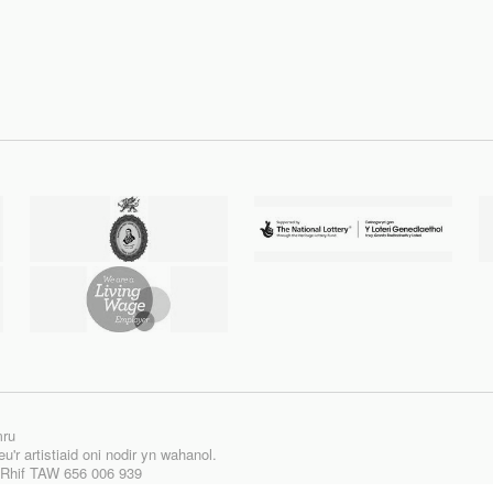
mru
'r artistiaid oni nodir yn wahanol.
| Rhif TAW 656 006 939