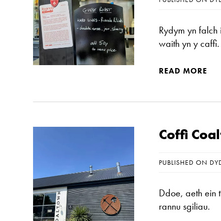
Rydym yn falch 
waith yn y caffi.
READ MORE
Coffi Coa
PUBLISHED ON DY
Ddoe, aeth ein 
rannu sgiliau.