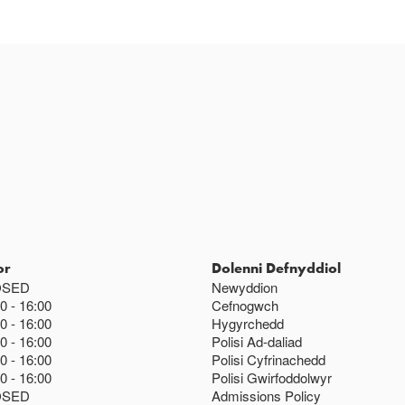
or
Dolenni Defnyddiol
OSED
Newyddion
00
16:00
Cefnogwch
00
16:00
Hygyrchedd
00
16:00
Polisi Ad-daliad
00
16:00
Polisi Cyfrinachedd
00
16:00
Polisi Gwirfoddolwyr
OSED
Admissions Policy