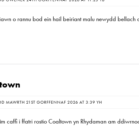
iawn o rannu bod ein hail beiriant malu newydd bellach 
ltown
DD MAWRTH 21ST GORFFENNAF 2026 AT 3:39 YH
tîm caffi i ffatri rostio Coaltown yn Rhydaman am ddiwrno