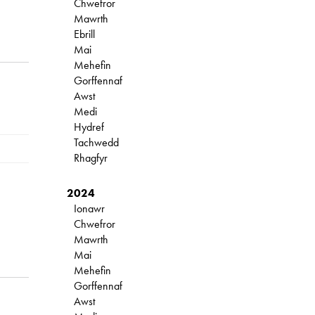
Chwefror
Mawrth
Ebrill
Mai
Mehefin
Gorffennaf
Awst
Medi
Hydref
Tachwedd
Rhagfyr
2024
Ionawr
Chwefror
Mawrth
Mai
Mehefin
Gorffennaf
Awst