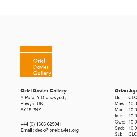
Oriel Davies Gallery
Oriau Ag
Y Parc, Y Drenewydd ,
Llu:
CL
Powys, UK,
Maw:
10:
SY16 2NZ
Mer:
10:
Iau:
10:
Gwe:
10:
+44 (0) 1686 625041
Sad:
10:
Email:
desk@orieldavies.org
Sul:
CL