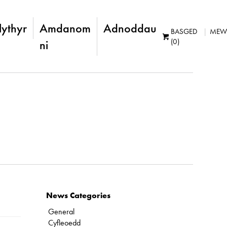
lythyr
Amdanom
Adnoddau
BASGED
MEW
(0)
ni
News Categories
General
Cyfleoedd