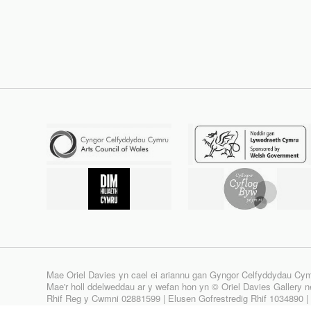
Mae Oriel Davies yn cael ei ariannu gan Gyngor Celfyddydau Cy
Mae'r holl ddelweddau ar y wefan hon yn © Oriel Davies Gallery neu
Rhif Reg y Cwmni 02881599 | Elusen Gofrestredig Rhif 1034890 
Site design & build by
View Creative Agency