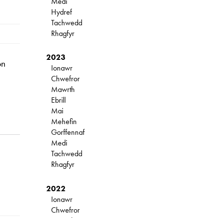
Medi
Hydref
Tachwedd
Rhagfyr
2023
on
Ionawr
Chwefror
Mawrth
Ebrill
Mai
Mehefin
Gorffennaf
Medi
Tachwedd
Rhagfyr
2022
Ionawr
Chwefror