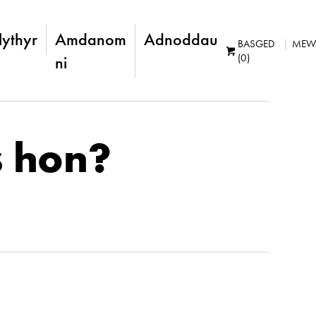
lythyr
Amdanom
Adnoddau
BASGED
MEW
(0)
ni
s hon?