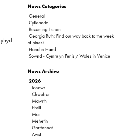
d
News Categories
General
Cyfleoedd
Becoming Lichen
Georgia Ruth: Find our way back to the week
cyhyd
of pines?
Hand in Hand
Sownd - Cymru yn Fenis / Wales in Venice
News Archive
2026
Ionawr
Chwefror
Mawrth
Ebrill
Mai
Mehefin
Gorffennaf
Awst