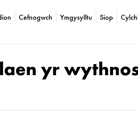
ion
Cefnogwch
Ymgysylltu
Siop
Cylch
laen yr wythno