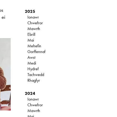
os
2025
 ei
Ionawr
Chwefror
Mawrth
Ebrill
Mai
Mehefin
Gorffennaf
Awst
Medi
Hydref
Tachwedd
Rhagfyr
2024
Ionawr
Chwefror
Mawrth
Mai