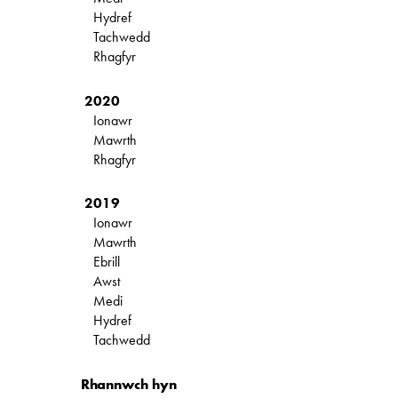
Hydref
Tachwedd
Rhagfyr
2020
Ionawr
Mawrth
Rhagfyr
2019
Ionawr
Mawrth
Ebrill
Awst
Medi
Hydref
Tachwedd
Rhannwch hyn