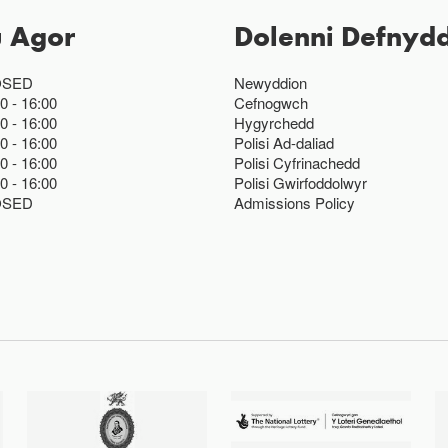
u Agor
Dolenni Defnydd
OSED
Newyddion
00
16:00
Cefnogwch
00
16:00
Hygyrchedd
00
16:00
Polisi Ad-daliad
00
16:00
Polisi Cyfrinachedd
00
16:00
Polisi Gwirfoddolwyr
OSED
Admissions Policy