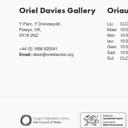
Oriel Davies Gallery
Oria
Y Parc, Y Drenewydd ,
Llu:
CL
Powys, UK,
Maw:
10:
SY16 2NZ
Mer:
10:
Iau:
10:
Gwe:
10:
+44 (0) 1686 625041
Sad:
10:
Email:
desk@orieldavies.org
Sul:
CL