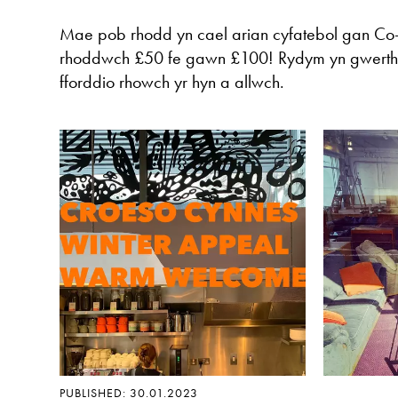
Mae pob rhodd yn cael arian cyfatebol gan Co-
rhoddwch £50 fe gawn £100! Rydym yn gwerthf
fforddio rhowch yr hyn a allwch.
PUBLISHED: 30.01.2023