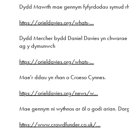
Dydd Mawrth mae gennym fyfyrdodau symud rhyd
https://orieldavies.org/whats-...
Dydd Mercher bydd Daniel Davies yn chwarae ei 
ag y dymunwch
https://orieldavies.org/whats-...
Mae'r ddau yn rhan o Croeso Cynnes.
https://orieldavies.org/news/w...
Mae gennym ni wythnos ar ôl o godi arian. Da
https://www.crowdfunder.co.uk/...