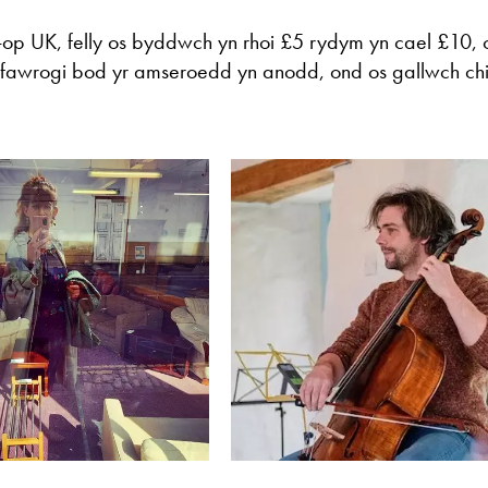
op UK, felly os byddwch yn rhoi £5 rydym yn cael £10, 
awrogi bod yr amseroedd yn anodd, ond os gallwch chi