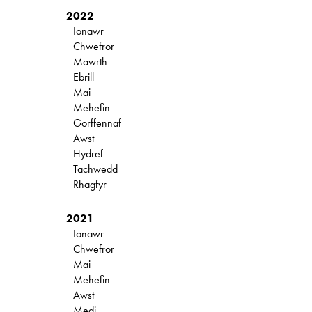
2022
Ionawr
Chwefror
Mawrth
Ebrill
Mai
Mehefin
Gorffennaf
Awst
Hydref
Tachwedd
Rhagfyr
2021
Ionawr
Chwefror
Mai
Mehefin
Awst
Medi