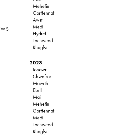
Mehefin
Gorffennaf
Awst
Medi
EWS
Hydref
Tachwedd
Rhagfyr
2023
Ionawr
Chwefror
Mawrth
Ebrill
Mai
Mehefin
Gorffennaf
Medi
Tachwedd
Rhagfyr