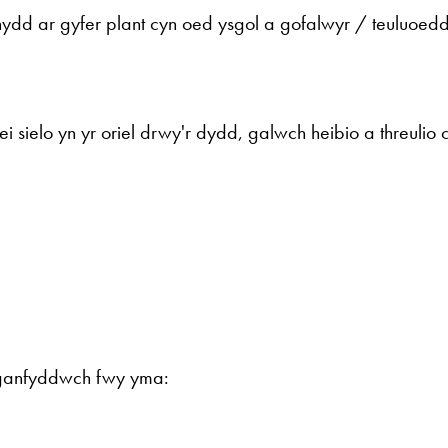
d ar gyfer plant cyn oed ysgol a gofalwyr / teuluoed
sielo yn yr oriel drwy'r dydd, galwch heibio a threulio 
rganfyddwch fwy yma: