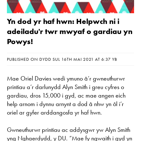
Yn dod yr haf hwn: Helpwch ni i
adeiladu'r twr mwyaf o gardiau yn
Powys!
PUBLISHED ON DYDD SUL 16TH MAI 2021 AT 6:37 YB
Mae Oriel Davies wedi ymuno â’r gwneuthurwr
printiau a’r darlunydd Alyn Smith i greu cyfres o
gardiau, dros 15,000 i gyd, ac mae angen eich
help arnom i dynnu arnynt a dod â nhw yn ôl i’r
oriel ar gyfer arddangosfa yr haf hwn.
Gwneuthurwr printiau ac addysgwr yw Alyn Smith
yng Nghaerdydd, y DU. “Mae fy ngwaith i gyd yn