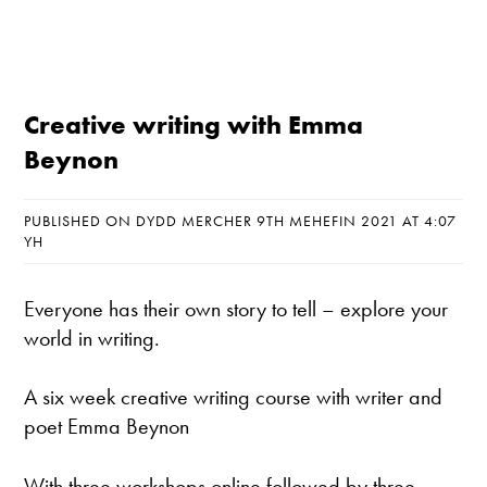
Creative writing with Emma
Beynon
PUBLISHED ON DYDD MERCHER 9TH MEHEFIN 2021 AT 4:07
YH
Everyone has their own story to tell – explore your
world in writing.
A six week creative writing course with writer and
poet Emma Beynon
With three workshops online followed by three