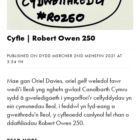
Cyfle | Robert Owen 250
PUBLISHED ON DYDD MERCHER 2ND MEHEFIN 2021 AT
3:54 YH
Mae gan Oriel Davies, oriel gelf weledol fawr
wedi'i lleoli yng nghefn gwlad Canolbarth Cymru
sydd â gweledigaeth i ymgorffori'r celfyddydau yn
ein cymunedau lleol, i feddwl yn fyd-eang a
gweithredu'n lleol, y cyfleoedd canlynol fel rhan o
ddathliadau Robert Owen 250.