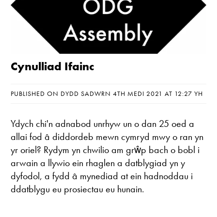
Cynulliad Ifainc
PUBLISHED ON DYDD SADWRN 4TH MEDI 2021 AT 12:27 YH
Ydych chi'n adnabod unrhyw un o dan 25 oed a
allai fod â diddordeb mewn cymryd mwy o ran yn
yr oriel? Rydym yn chwilio am grŵp bach o bobl i
arwain a llywio ein rhaglen a datblygiad yn y
dyfodol, a fydd â mynediad at ein hadnoddau i
ddatblygu eu prosiectau eu hunain.