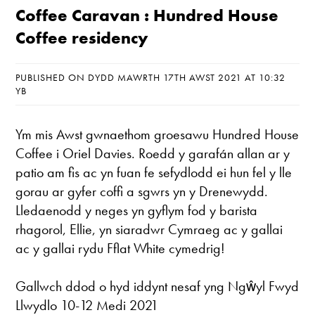
Coffee Caravan : Hundred House
Coffee residency
PUBLISHED ON DYDD MAWRTH 17TH AWST 2021 AT 10:32
YB
Ym mis Awst gwnaethom groesawu
Hundred House
Coffee
i Oriel Davies. Roedd y garafán allan ar y
patio am fis ac yn fuan fe sefydlodd ei hun fel y lle
gorau ar gyfer coffi a sgwrs yn y Drenewydd.
Lledaenodd y neges yn gyflym fod y barista
rhagorol, Ellie, yn siaradwr Cymraeg ac y gallai
ac y gallai rydu Fflat White cymedrig!
Gallwch ddod o hyd iddynt nesaf yng
Ngŵyl Fwyd
Llwydlo
10-12 Medi 2021