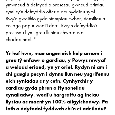
ymwneud â defnyddio prosesau gwneud printiau
syml sy'n defnyddio offer a deunyddiau syml.
Rwy'n gweithio gyda stampiau rwber, stensiliau a
collage papur wedi'i dorri. Rwy'n defnyddio'r
prosesau hyn i greu lluniau chwareus a
chadarnhaol. "
Yr haf hwn, mae angen eich help arnom i
greu tŷ enfawr o gardiau, y Powys mwyaf
a welodd erioed, yn yr oriel. Rydyn ni am i
chi gasglu pecyn i dynnu llun neu ysgrifennu
eich syniadau ar y cefn. Cynhyrchir y
cardiau gyda phren o ffynonellau
cynaliadwy, wedi'u hargraffu ag inciau
llysiau ac maent yn 100% ailgylchadwy. Pa
fath o ddyfodol fyddwch chi'n ei adeiladu?