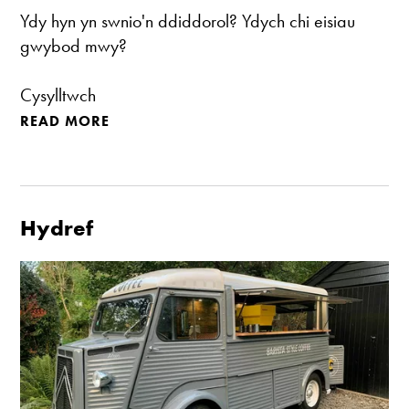
Ydy hyn yn swnio'n ddiddorol? Ydych chi eisiau
gwybod mwy?
Cysylltwch
READ MORE
Hydref