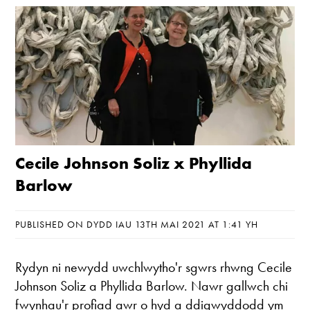
Cecile Johnson Soliz x Phyllida
Barlow
PUBLISHED ON DYDD IAU 13TH MAI 2021 AT 1:41 YH
Rydyn ni newydd uwchlwytho'r sgwrs rhwng Cecile
Johnson Soliz a Phyllida Barlow. Nawr gallwch chi
fwynhau'r profiad awr o hyd a ddigwyddodd ym