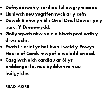
Defnyddiwch y cardiau fel awgrymiadau
Lluniwch neu ysgrifennwch ar y cefn
Dewch â nhw yn ôl i Oriel Oriel Davies yn y
parc, Y Drenewydd.
Gollyngwch nhw yn ein blwch post wrth y
drws ochr.
Ewch i'r oriel yr haf hwn i weld y Powys
House of Cards mwyaf a welodd erioed.
Casglwch eich cardiau ar ôl yr
arddangosfa, neu byddwn ni'n eu
hailgylchu.
READ MORE